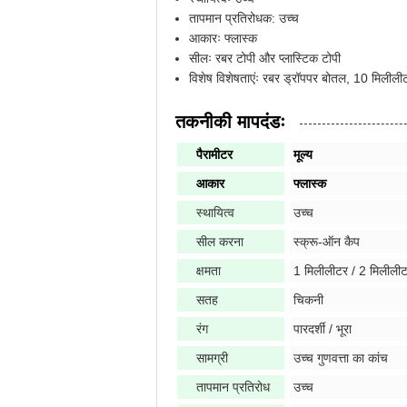
तापमान प्रतिरोधक: उच्च
आकारः फ्लास्क
सीलः रबर टोपी और प्लास्टिक टोपी
विशेष विशेषताएंः रबर ड्रॉपपर बोतल, 10 मिलील
तकनीकी मापदंडः
पैरामीटर
मूल्य
आकार
फ्लास्क
स्थायित्व
उच्च
सील करना
स्क्रू-ऑन कैप
क्षमता
1 मिलीलीटर / 2 मिलीलीट
सतह
चिकनी
रंग
पारदर्शी / भूरा
सामग्री
उच्च गुणवत्ता का कांच
तापमान प्रतिरोध
उच्च