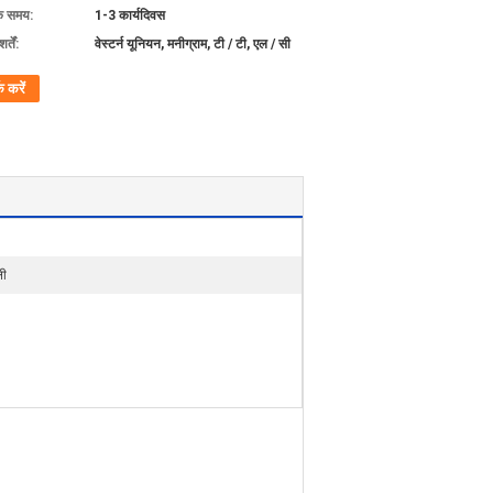
के समय:
1-3 कार्यदिवस
्तें:
वेस्टर्न यूनियन, मनीग्राम, टी / टी, एल / सी
क करें
ली