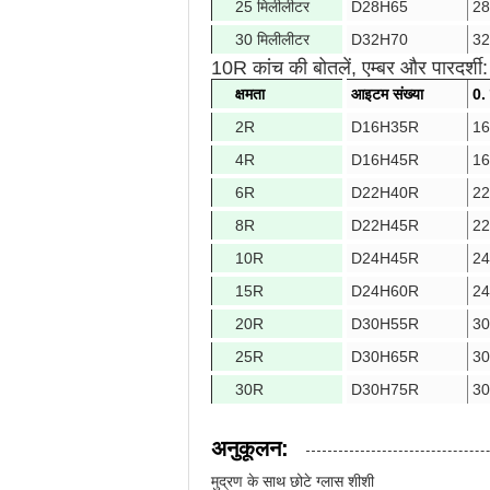
25 मिलीलीटर
D28H65
28
30 मिलीलीटर
D32H70
32
10R कांच की बोतलें, एम्बर और पारदर्शी:
क्षमता
आइटम संख्या
0.
2R
D16H35R
16
4R
D16H45R
16
6R
D22H40R
22
8R
D22H
45R
22
10R
D24H45R
24
15R
D24H60R
24
20R
D30H55R
30
25R
D30H65R
30
30R
D30H75R
30
अनुकूलन:
मुद्रण के साथ छोटे ग्लास शीशी