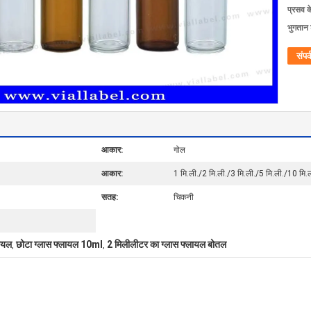
प्रसव 
भुगतान शर
संपर्
आकार:
गोल
आकार:
1 मि.ली./2 मि.ली./3 मि.ली./5 मि.ली./10 मि.
सतह:
चिकनी
लायल
छोटा ग्लास फ्लायल 10ml
2 मिलीलीटर का ग्लास फ्लायल बोतल
,
,