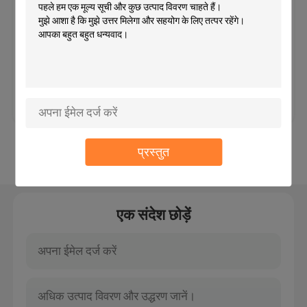
लिए कस्टम पत्रक मुद्रण सस्ता उड़ता
MOQ：3000pcs
कस्टम कॉस्मेटिक लेबल
मूल्य：बातचीत योग्य
फार्मास्युटिकल ग्लास Ampoules
सबसे अच्छी कीमत
हमसे संपर्क करें
पिल बोतल लेबल
प्रस्तुत
और देखो
Manual Vial Crimper
कस्टम पत्रक मुद्रण
एक संदेश छोड़ें
शॉपिंग पेपर बैग