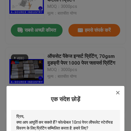
MOQ：3000pcs
मूल्य：बातचीत योग्य
Custom Holographic Stickers
सबसे अच्छी कीमत
हमसे संपर्क करें
Small Glass Vials
Flip Off Cap
ऑफसेट पैकेज इन्सर्ट प्रिंटिंग, 70gsm
वुडफ्री पेपर 1000 पेपर फ्लायर्स प्रिंटिंग
MOQ：3000pcs
Plastic Pill Bottles
मूल्य：बातचीत योग्य
Pharmaceutical Packaging Box
एक संदेश छोड़ें
सबसे अच्छी कीमत
हमसे संपर्क करें
Aluminum Foil Bags
जेनफार्मा इंजेक्शन 10 मिली तेल विवरण के
Plastic Blister Packaging