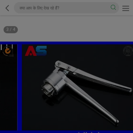
3
/
4