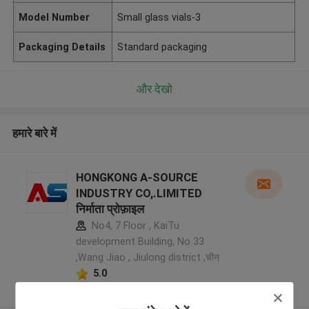
Model Number
Small glass vials-3
Packaging Details
Standard packaging
और देखो
हमारे बारे में
HONGKONG A-SOURCE
INDUSTRY CO,.LIMITED
निर्माता प्रोफ़ाइल
No4, 7 Floor , KaiTu
development Building, No 33
,Wang Jiao , Jiulong district ,चीन
5.0
सत्यापित प्रदायक