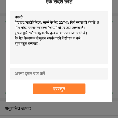
एक संदेश छोड़ें
और देखो
सबसे उत्तम प्रतिदान प्राप्त करें
पेप्टाइड/बॉडीबिल्डिंग/सार्म्स के लिए 22*45
मिमी ग्लास की बोतलें10 मिलीलीटर ग्लास
फ्लायल्स
MOQ： 300pcs
जारी रखें
प्रस्तुत
अनुशंसित उत्पाद