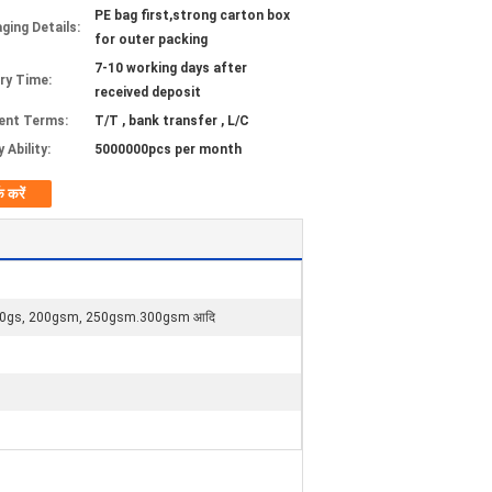
PE bag first,strong carton box
ging Details:
for outer packing
7-10 working days after
ery Time:
received deposit
ent Terms:
T/T , bank transfer , L/C
 Ability:
5000000pcs per month
क करें
, 120gs, 200gsm, 250gsm.300gsm आदि