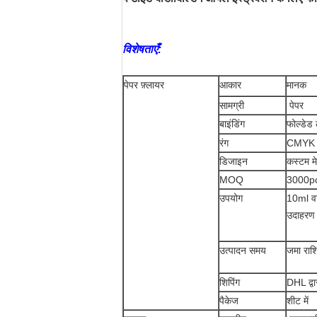
विशेषताएँ:
पेपर फ़्लायर
आकार
मानक
सामग्री
पेपर
बाइंडिंग
फोल्डेड
रंग
CMYK 
डिजाइन
कस्टम म
MOQ
3000p
उपयोग
10ml वाइ
उदाहरण क
उत्पादन समय
जमा राशि
शिपिंग
DHL द्वा
पैकेज
शीट में