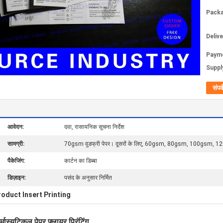
Packa
Deliv
Paym
Supply
संपर्
आवेदन:
दवा, रासायनिक सूचना निर्देश
सामग्री:
70gsm वुडफ्री पेपर। दूसरों के लिए, 60gsm, 80gsm, 100gsm
पैकेजिंग:
कार्टन का डिब्बा
डिज़ाइन:
पसंद के अनुसार निर्मित
roduct Insert Printing
मास्युटिकल पेपर फ़्लायर प्रिंटिंग