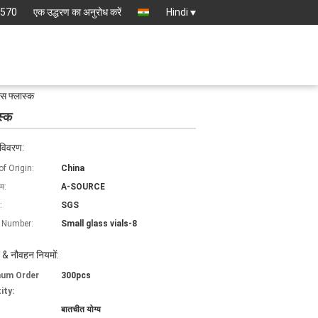
8570
एक उद्धरण का अनुरोध करें
Hindi
ास फ्लास्क
स्क
 विवरण:
of Origin:
China
ाम:
A-SOURCE
:
SGS
 Number:
Small glass vials-8
 & नौवहन नियमों:
mum Order
300pcs
ity:
बातचीत योग्य