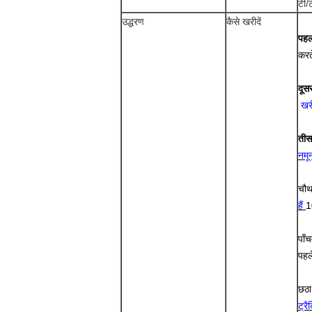
टी/ट
उद्धरण
कैसे खरीदें
पह
करत
दूसर
खर
तीस
नमू
चौथ
हैं
1
पाँ
पहले
छठा
ट्रै