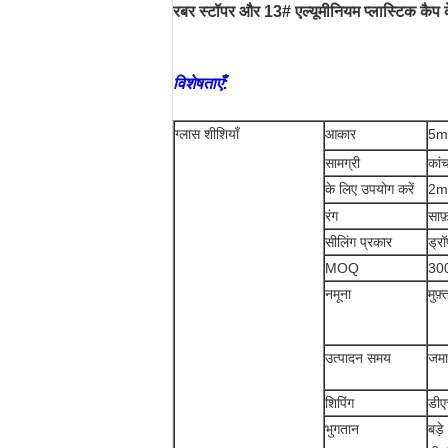
रबर स्टॉपर और 13# एल्यूमीनियम प्लास्टिक कैप
विशेषताएँ:
ग्लास शीशियाँ
आकार
5m
सामग्री
कां
के लिए उपयोग करें
2ml
रंग
साफ
सीलिंग प्रकार
ड्र
MOQ
300
नमूना
मुफ़
उत्पादन समय
जमा
शिपिंग
डीए
भुगतान
बड़े