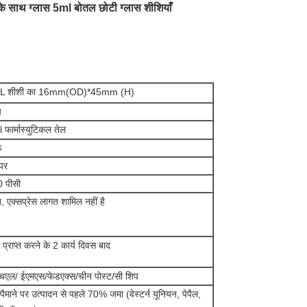
 के साथ ग्लास 5ml बोतल छोटी ग्लास शीशियाँ
L शीशी का 16mm(OD)*45mm (H)
च
 फार्मास्युटिकल तेल
़
ॉपर
 पीसी
्त, एक्सप्रेस लागत शामिल नहीं है
 प्राप्त करने के 2 कार्य दिवस बाद
चएल/ ईएमएस/फेडएक्स/चीन पोस्ट/सी शिप
 पैमाने पर उत्पादन से पहले 70% जमा (वेस्टर्न यूनियन, पेपैल,