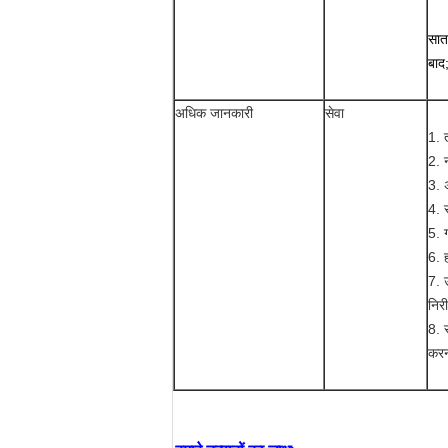
सातव
बाद
अधिक जानकारी
सेवा
1. 
2. न
3. 
4. 
5. 
6. 
7. 
निर
8. 
कर