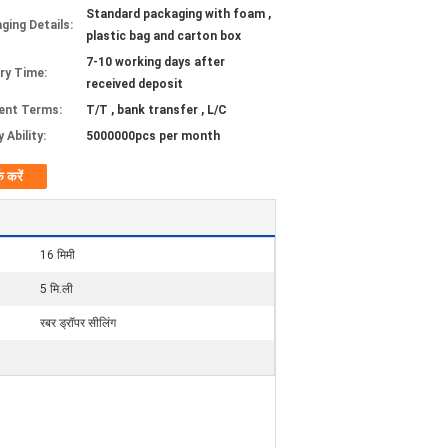
Standard packaging with foam ,
ging Details:
plastic bag and carton box
7-10 working days after
ery Time:
received deposit
ent Terms:
T/T , bank transfer , L/C
 Ability:
5000000pcs per month
क करें
16 मिमी
5 मि.ली
रबर ड्रॉपर सीलिंग