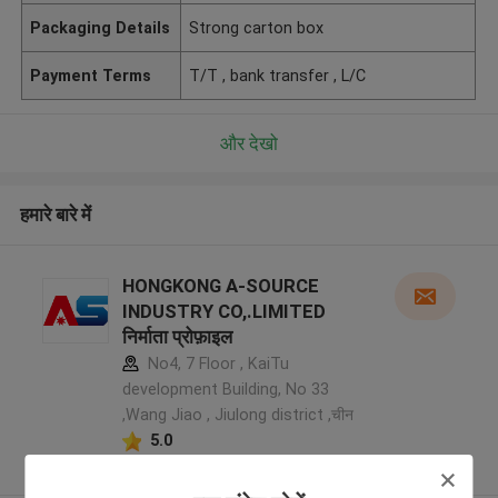
Packaging Details
Strong carton box
Payment Terms
T/T , bank transfer , L/C
और देखो
हमारे बारे में
HONGKONG A-SOURCE
INDUSTRY CO,.LIMITED
निर्माता प्रोफ़ाइल
No4, 7 Floor , KaiTu
development Building, No 33
,Wang Jiao , Jiulong district ,चीन
5.0
सत्यापित प्रदायक