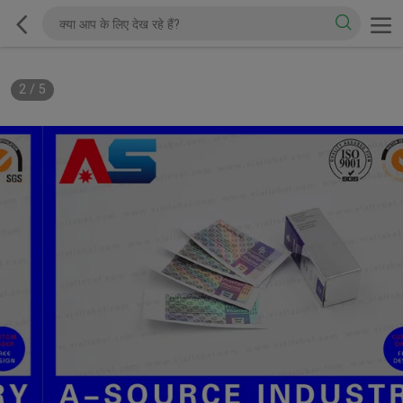
2
/
5