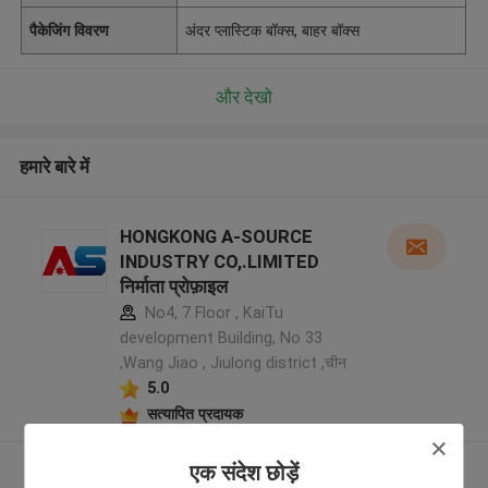
पैकेजिंग विवरण
अंदर प्लास्टिक बॉक्स, बाहर बॉक्स
और देखो
हमारे बारे में
HONGKONG A-SOURCE
INDUSTRY CO,.LIMITED
निर्माता प्रोफ़ाइल
No4, 7 Floor , KaiTu
development Building, No 33
,Wang Jiao , Jiulong district ,चीन
5.0
सत्यापित प्रदायक
एक संदेश छोड़ें
और देखो