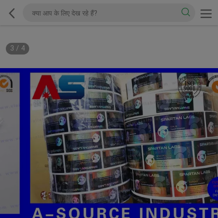
3
/
4