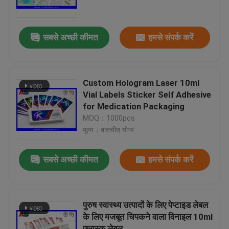
कारखाना भ्रमण
सबसे अच्छी कीमत
हमसे संपर्क करें
गुणवत्ता नियंत्रण
Custom Hologram Laser 10ml
संपर्क करें
Vial Labels Sticker Self Adhesive
for Medication Packaging
MOQ：1000pcs
एक उद्धरण का अनुरोध करें
मूल्य：बातचीत योग्य
10ml Vial Labels
सबसे अच्छी कीमत
हमसे संपर्क करें
10ml Vial Boxes
पुरुष स्वास्थ्य उत्पादों के लिए पेप्टाइड लेबल
के लिए मजबूत चिपकने वाला विनाइल 10ml
छोटी बोतल लेबल
फ्लास्क लेबल