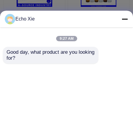
फार्मेसी तेल और तरल पदार्थ
Echo Xie
भंडारण के लिए छोटी कांच की
शीशी 1 मि.ली./2 मि.ली./3
मि.ली./5 मि.ली./10 मि.ली.
9:27 AM
सबसे अच्छी कीमत
सबसे अच्छी कीमत
Good day, what product are you looking 
for?
हमसे संपर्क करें
हमसे संपर्क करें
और देखो
होम
हमारे बारे में
हमसे संपर्क करें
Desktop Site
साइटमैप
Privacy Policy