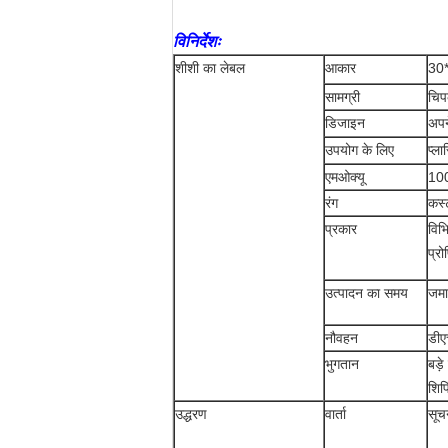
विनिर्देशः
शीशी का लेबल
आकार
30*
सामग्री
चिप
डिजाइन
अपन
उपयोग के लिए
प्ल
एमओक्यू
100
रंग
कस्
प्रकार
विभ
प्रो
उत्पादन का समय
जमा
नौवहन
डीए
भुगतान
बड़
शिप
उद्धरण
वार्ता
सूच