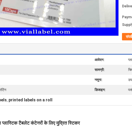
Deliv
Paym
Supply
संपर्
आवेदन:
प्
सामग्री:
चि
नमूना:
उप
िंटिंग
डिजाइन:
पस
bels
printed labels on a roll
,
्लास्टिक टैबलेट कंटेनरों के लिए मुद्रित स्टिकर