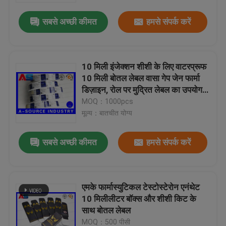
सबसे अच्छी कीमत
हमसे संपर्क करें
10 मिली इंजेक्शन शीशी के लिए वाटरप्रूफ
10 मिली बोतल लेबल वासा गेप जेन फार्मा
डिज़ाइन, रोल पर मुद्रित लेबल का उपयोग
करें
MOQ：1000pcs
मूल्य：बातचीत योग्य
सबसे अच्छी कीमत
हमसे संपर्क करें
घर
एमके फार्मास्युटिकल टेस्टोस्टेरोन एनंथेट
उत्पादों
10 मिलीलीटर बॉक्स और शीशी किट के
साथ बोतल लेबल
हमारे बारे में
MOQ：500 पीसी