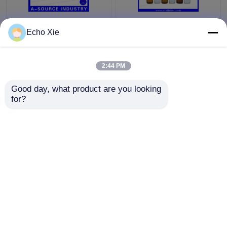
फार्मेसी तेल और तरल पदार्थ
Echo Xie
भंडारण के लिए छोटी कांच की
शीशी 1 मि.ली./2 मि.ली./3
मि.ली./5 मि.ली./10 मि.ली.
2:44 PM
सबसे अच्छी कीमत
सबसे अच्छी कीमत
Good day, what product are you looking 
for?
हमसे संपर्क करें
हमसे संपर्क करें
और देखो
होम
हमारे बारे में
हमसे संपर्क करें
Desktop Site
साइटमैप
Privacy Policy