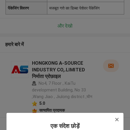
पैकेजिंग विवरण
मजबूत गत्ते का डिब्बा पेशेवर पैकेजिंग
और देखो
हमारे बारे में
HONGKONG A-SOURCE
INDUSTRY CO,.LIMITED
निर्माता प्रोफ़ाइल
No4, 7 Floor , KaiTu
development Building, No 33
,Wang Jiao , Jiulong district ,चीन
5.0
सत्यापित प्रदायक
एक संदेश छोड़ें
और देखो