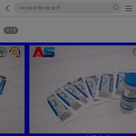
3
/
4