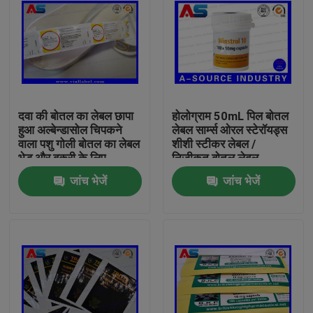
दवा की बोतल का लेबल छापा
होलोग्राम 50mL पिल बोतल
हुआ अल्बेन्डासोल चिपकने
लेबल सार्म्स ओरल स्टेरॉयड्स
वाला पशु गोली बोतल का लेबल
शीशी स्टीकर लेबल /
भेड़ और बकरी के लिए
निजीकृत बोतल लेबल
जांच भेजें
जांच भेजें
घर
उत्पादों
हमारे बारे में