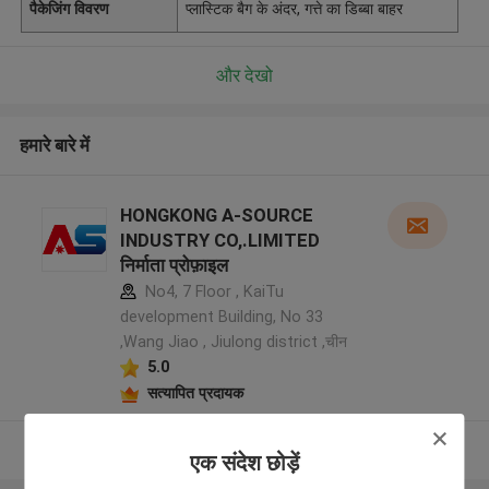
पैकेजिंग विवरण
प्लास्टिक बैग के अंदर, गत्ते का डिब्बा बाहर
और देखो
हमारे बारे में
HONGKONG A-SOURCE
INDUSTRY CO,.LIMITED
निर्माता प्रोफ़ाइल
No4, 7 Floor , KaiTu
development Building, No 33
,Wang Jiao , Jiulong district ,चीन
5.0
सत्यापित प्रदायक
और देखो
एक संदेश छोड़ें