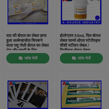
दवा की बोतल का लेबल छापा
होलोग्राम 50mL पिल बोतल
हुआ अल्बेन्डासोल चिपकने
लेबल सार्म्स ओरल स्टेरॉयड्स
वाला पशु गोली बोतल का लेबल
शीशी स्टीकर लेबल /
भेड़ और बकरी के लिए
निजीकृत बोतल लेबल
जांच भेजें
जांच भेजें
घर
उत्पादों
हमारे बारे में