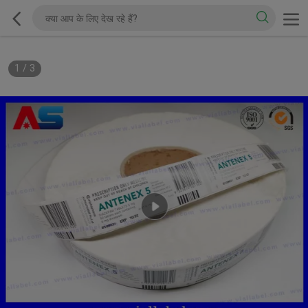
1
/
3