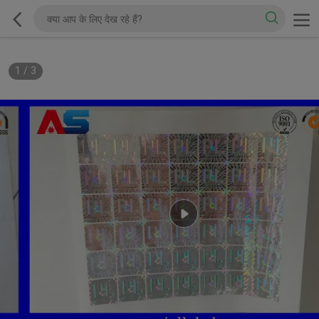
1
/
3