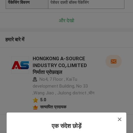
पैकेजिंग विवरण
पेशेवर दफ़्ती बॉक्स पैकेजिंग
और देखो
हमारे बारे में
HONGKONG A-SOURCE
INDUSTRY CO,.LIMITED
निर्माता प्रोफ़ाइल
No4, 7 Floor , KaiTu
development Building, No 33
,Wang Jiao , Jiulong district ,चीन
5.0
सत्यापित प्रदायक
और देखो
एक संदेश छोड़ें