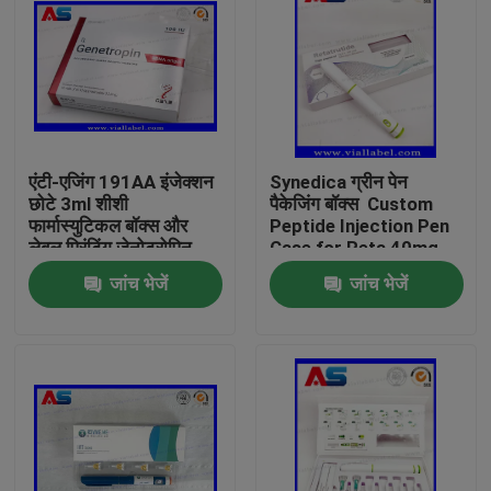
एंटी-एजिंग 191AA इंजेक्शन
Synedica ग्रीन पेन
छोटे 3ml शीशी
पैकेजिंग बॉक्स ️ Custom
फार्मास्युटिकल बॉक्स और
Peptide Injection Pen
लेबल प्रिंटिंग जेनोट्रोपिन
Case for Reta 40mg
पेप्टाइड इंजेक्शन पेन,
जांच भेजें
जांच भेजें
Synedica इंजेक्शन पेन
घर
उत्पादों
हमारे बारे में