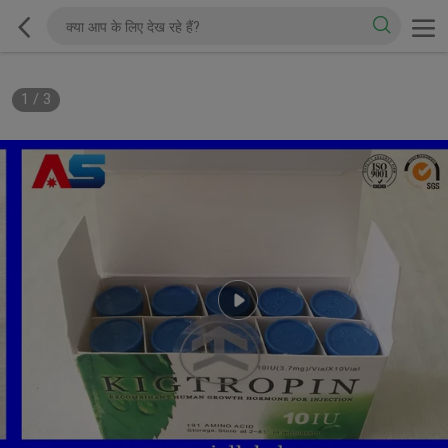
1
/
3