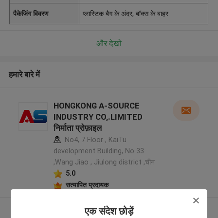
पैकेजिंग विवरण
प्लास्टिक बैग के अंदर, बॉक्स के बाहर
और देखो
हमारे बारे में
HONGKONG A-SOURCE
INDUSTRY CO,.LIMITED
निर्माता प्रोफ़ाइल
No4, 7 Floor , KaiTu
development Building, No 33
,Wang Jiao , Jiulong district ,चीन
5.0
सत्यापित प्रदायक
एक संदेश छोड़ें
और देखो