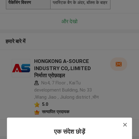
पैकेजिंग विवरण
प्लास्टिक बैग के अंदर, बॉक्स के बाहर
और देखो
हमारे बारे में
HONGKONG A-SOURCE
INDUSTRY CO,.LIMITED
निर्माता प्रोफ़ाइल
No4, 7 Floor , KaiTu
development Building, No 33
,Wang Jiao , Jiulong district ,चीन
5.0
सत्यापित प्रदायक
और देखो
एक संदेश छोड़ें