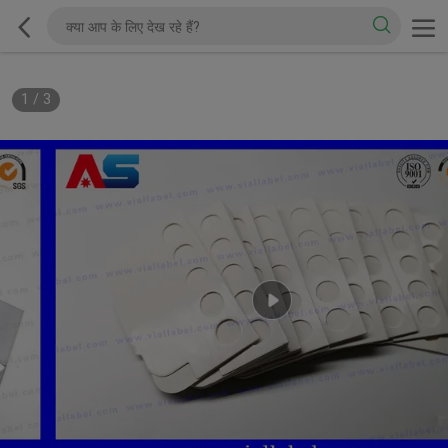
1
/
3