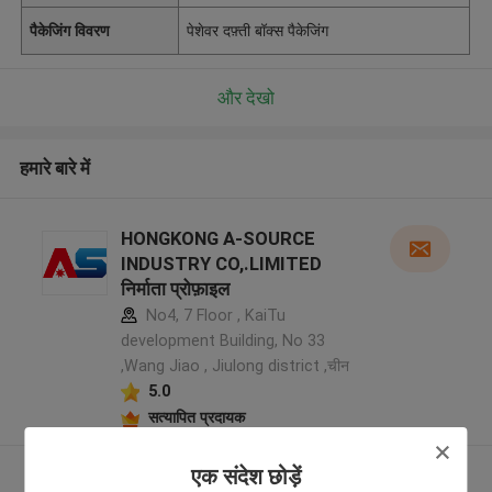
पैकेजिंग विवरण
पेशेवर दफ़्ती बॉक्स पैकेजिंग
और देखो
हमारे बारे में
HONGKONG A-SOURCE
INDUSTRY CO,.LIMITED
निर्माता प्रोफ़ाइल
No4, 7 Floor , KaiTu
development Building, No 33
,Wang Jiao , Jiulong district ,चीन
5.0
सत्यापित प्रदायक
एक संदेश छोड़ें
और देखो