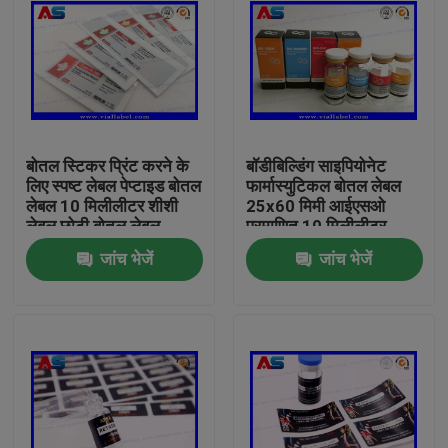
बोतल स्टिकर प्रिंट करने के
बॉडीबिल्डिंग साइपियोनेट
लिए स्पष्ट लेबल पेप्टाइड बोतल
फार्मास्युटिकल बोतल लेबल
लेबल 10 मिलीलीटर शीशी
25x60 मिमी आईएसओ
लेबल छोटी बोतल लेबल
प्रमाणित 10 मिलीलीटर
शीशियों के लिए
जांच भेजें
जांच भेजें
घर
उत्पादों
हमारे बारे में