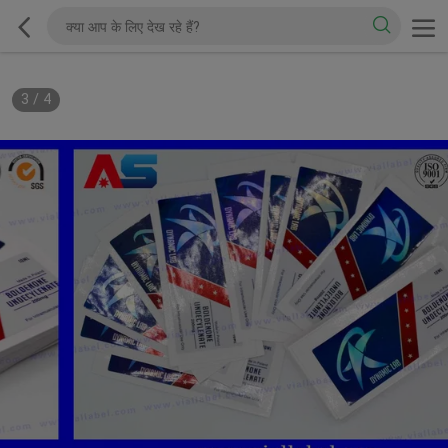
3
/
4