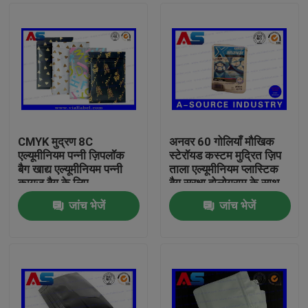
CMYK मुद्रण 8C
अनवर 60 गोलियाँ मौखिक
एल्यूमीनियम पन्नी ज़िपलॉक
स्टेरॉयड कस्टम मुद्रित ज़िप
बैग खाद्य एल्यूमीनियम पन्नी
ताला एल्यूमीनियम प्लास्टिक
कागज बैग के लिए
बैग सुरक्षा होलोग्राम के साथ
मुद्रण
जांच भेजें
जांच भेजें
घर
उत्पादों
हमारे बारे में