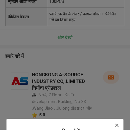
न्यूनतम आदेश मात्रा
100PCS
प्लास्टिक बैग के अंदर / कागज बॉक्स + पैकेजिंग
पैकेजिंग विवरण
गत्ते का डिब्बा बाहर
और देखो
हमारे बारे में
HONGKONG A-SOURCE
INDUSTRY CO,.LIMITED
निर्माता प्रोफ़ाइल
No4, 7 Floor , KaiTu
development Building, No 33
,Wang Jiao , Jiulong district ,चीन
5.0
सत्यापित प्रदायक