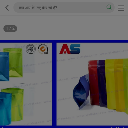
1
/
2