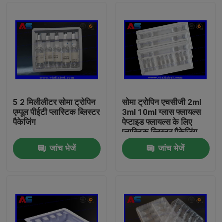
5 2 मिलीलीटर सोमा ट्रोपिन
सोमा ट्रोपिन एचसीजी 2ml
एम्पूल पीईटी प्लास्टिक ब्लिस्टर
3ml 10ml ग्लास फ्लायल्स
पैकेजिंग
पेप्टाइड फ्लायल्स के लिए
प्लास्टिक ब्लिस्टर पैकेजिंग
जांच भेजें
जांच भेजें
घर
उत्पादों
हमारे बारे में