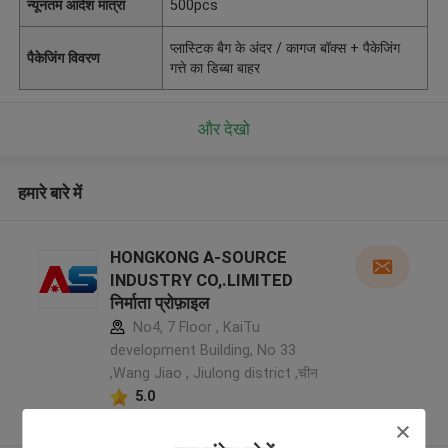
न्यूनतम आदेश मात्रा
500pcs
प्लास्टिक बैग के अंदर / कागज बॉक्स + पैकेजिंग
पैकेजिंग विवरण
गत्ते का डिब्बा बाहर
और देखो
हमारे बारे में
HONGKONG A-SOURCE
INDUSTRY CO,.LIMITED
निर्माता प्रोफ़ाइल
No4, 7 Floor , KaiTu
development Building, No 33
,Wang Jiao , Jiulong district ,चीन
5.0
सत्यापित प्रदायक