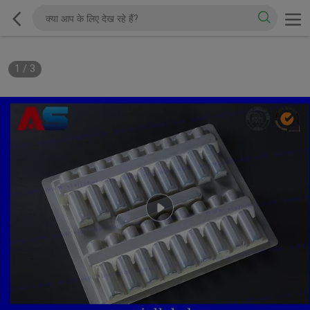
1
/
3