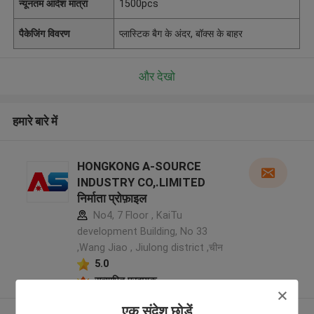
न्यूनतम आदेश मात्रा
1500pcs
पैकेजिंग विवरण
प्लास्टिक बैग के अंदर, बॉक्स के बाहर
और देखो
हमारे बारे में
HONGKONG A-SOURCE
INDUSTRY CO,.LIMITED
निर्माता प्रोफ़ाइल
No4, 7 Floor , KaiTu
development Building, No 33
,Wang Jiao , Jiulong district ,चीन
5.0
सत्यापित प्रदायक
एक संदेश छोड़ें