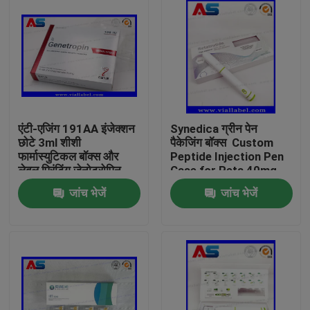
एंटी-एजिंग 191AA इंजेक्शन
Synedica ग्रीन पेन
छोटे 3ml शीशी
पैकेजिंग बॉक्स ️ Custom
फार्मास्युटिकल बॉक्स और
Peptide Injection Pen
लेबल प्रिंटिंग जेनोट्रोपिन
Case for Reta 40mg
पेप्टाइड इंजेक्शन पेन,
जांच भेजें
जांच भेजें
Synedica इंजेक्शन पेन
घर
उत्पादों
हमारे बारे में