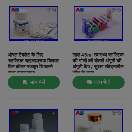
ओरल टैबलेट के लिए
लाल 45ml स्वास्थ्य प्लास्टिक
प्लास्टिक चाइल्डप्रूफ क्लियर
की गोली की बोतलें अंगूठी की
पिल बॉटल मजबूत चिपकने
अंगूठी कैप / सुरक्षा संवेदनशील
वाला वाटरप्रूफ
सील के साथ
जांच भेजें
जांच भेजें
घर
उत्पादों
हमारे बारे में