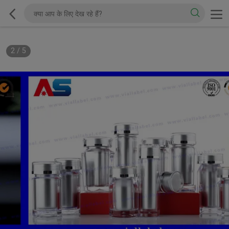
2
/
5