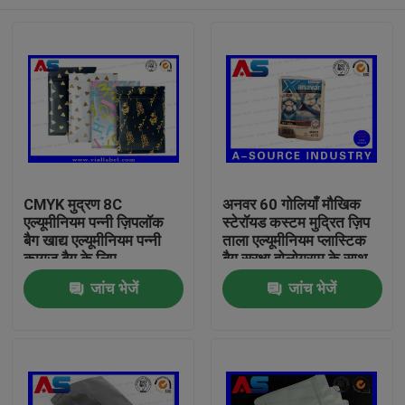
CMYK मुद्रण 8C
अनवर 60 गोलियाँ मौखिक
एल्यूमीनियम पन्नी ज़िपलॉक
स्टेरॉयड कस्टम मुद्रित ज़िप
बैग खाद्य एल्यूमीनियम पन्नी
ताला एल्यूमीनियम प्लास्टिक
कागज बैग के लिए
बैग सुरक्षा होलोग्राम के साथ
मुद्रण
घर
जांच भेजें
जांच भेजें
उत्पादों
हमारे बारे में