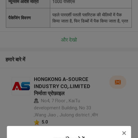
न्यूनतम आदेश मात्रा
1000 पीसीएस
पहले पारदर्शी पतली प्लास्टिक की थैलियों में पैक
पैकेजिंग विवरण
किया जाता है, फिर डिब्बों में पैक किया जाता है, प्रत
और देखो
हमारे बारे में
HONGKONG A-SOURCE
INDUSTRY CO,.LIMITED
निर्माता प्रोफ़ाइल
No4, 7 Floor , KaiTu
development Building, No 33
,Wang Jiao , Jiulong district ,चीन
5.0
सत्यापित प्रदायक