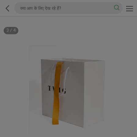
3
/
4