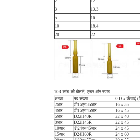
2
12
3
13.3
5
16
10
18.4
20
22
10R कांच की बोतलें, एम्बर और स्पष्ट:
क्षमता
मद संख्या
0.D x ऊँचाई (म
2आर
डी16एच35आर
16 x 35
4आर
डी16एच45आर
16 x 45
6आर
D22H40R
22 x 40
8आर
D22H45R
22 x 45
10आर
डी24एच45आर
24 x 45
15आर
D24H60R
24 x 60