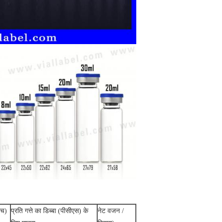
एच)
प्रति गत्ते का डिब्बा (पीसीएस) के
नेट वजन /