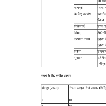
20 मिली
सामग्री
ग्लास, 
के लिए उपयोग
दवा तेल
पैकेज
विशेषताएँ
उच्च ग
Moq
300 पी
उत्पादन समय
मुद्रण
मुद्रण
शिपिंग
डीएचएल
भुगतान
बड़े पै
मनीग्रा
संदर्भ के लिए एम्पौल आयाम
वॉल्यूम (एमएल)
निचला आयुध डिपो आकार (मिमी
1
10