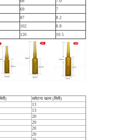
68
7.0
69
7
87
8.2
102
8.8
126
10.5
िमी)
समेटना खत्म (मिमी)
13
13
20
20
20
20