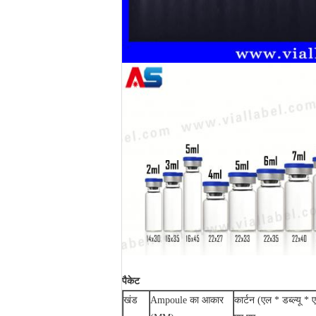
पैकेट
खंड
Ampoule का आकार
कार्टन (एल * डब्ल्यू * 