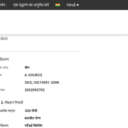
्थन :
एक उद्धरण का अनुरोध करें
Hindi
 10ml
 विवरण:
के प्लेस:
चीन
ाम:
A-SOURCE
:
SGS, ISO19001-2008
ख्या:
2022092702
 & नौवहन नियमों:
 आदेश मात्रा:
300 पीसी
बातचीत योग्य
ग विवरण:
स्टैंडर्ड पैकेजिंग