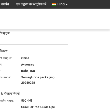
 समर्थन :
एक उद्धरण का अनुरोध करें
Hindi
ग मुद्रण
 विवरण:
of Origin:
China
ाम:
A-source
:
Rohs, ISO
 Number:
Semaglutide packaging-
20240228
 & नौवहन नियमों:
 आदेश मात्रा:
500 पीसी
US$0.001/pc-US$0.4/pc