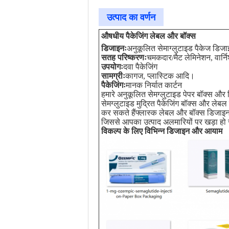
उत्पाद का वर्णन
औषधीय पैकेजिंग लेबल और बॉक्स
डिजाइनः
अनुकूलित सेमाग्लुटाइड पैकेज डिज
सतह परिष्करणः
चमकदार/मैट लेमिनेशन, वार्न
उपयोगः
दवा पैकेजिंग
सामग्रीः
कागज, प्लास्टिक आदि।
पैकेजिंगः
मानक निर्यात कार्टन
हमारे अनुकूलित सेमग्लुटाइड पेपर बॉक्स और 
सेमग्लुटाइड मुद्रित पैकेजिंग बॉक्स और लेब
कर सकते हैंफ्लास्क लेबल और बॉक्स डिजाइ
जिससे आपका उत्पाद अलमारियों पर खड़ा हो
विकल्प के लिए विभिन्न डिजाइन और आयाम