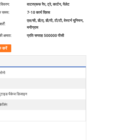
ग विवरण:
वाटरप्रूफ रैप, ट्रे, कार्टन, पैलेट
के समय:
7-10 कार्य दिवस
एल/सी, डी/ए, डी/पी, टी/टी, वेस्टर्न यूनियन,
्तें:
मनीग्राम
की क्षमता:
प्रति सप्ताह 500000 पीसी
क करें
लोगो
लुटाइड पैकेज डिजाइन
केजिंग