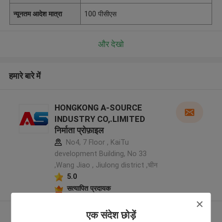
न्यूनतम आदेश मात्रा
100 पीसीएस
और देखो
हमारे बारे में
HONGKONG A-SOURCE
INDUSTRY CO,.LIMITED
निर्माता प्रोफ़ाइल
No4, 7 Floor , KaiTu
development Building, No 33
,Wang Jiao , Jiulong district ,चीन
5.0
सत्यापित प्रदायक
एक संदेश छोड़ें
और देखो