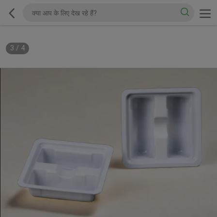
3
/
4