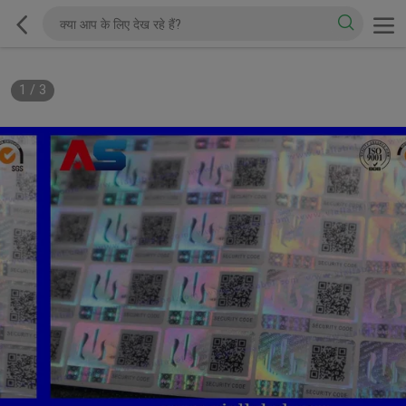
1
/
3