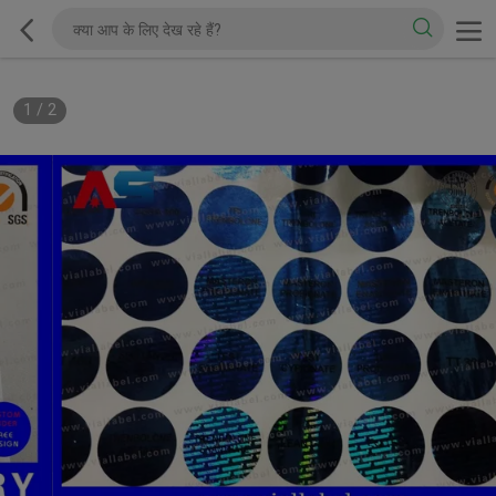
1
/
2