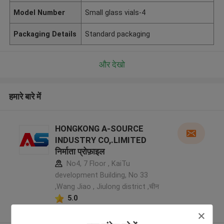
Model Number
Small glass vials-4
Packaging Details
Standard packaging
और देखो
हमारे बारे में
HONGKONG A-SOURCE
INDUSTRY CO,.LIMITED
निर्माता प्रोफ़ाइल
No4, 7 Floor , KaiTu
development Building, No 33
,Wang Jiao , Jiulong district ,चीन
5.0
सत्यापित प्रदायक