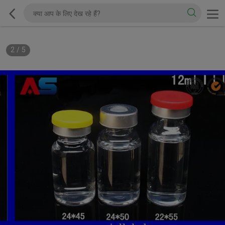
2
/
5