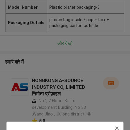
Model Number
Plastic blister packaging-3
plastic bag inside / paper box +
Packaging Details
packaging carton outside
और देखो
हमारे बारे में
HONGKONG A-SOURCE
INDUSTRY CO,.LIMITED
निर्माता प्रोफ़ाइल
No4, 7 Floor , KaiTu
development Building, No 33
,Wang Jiao , Jiulong district ,चीन
5.0
सत्यापित प्रदायक