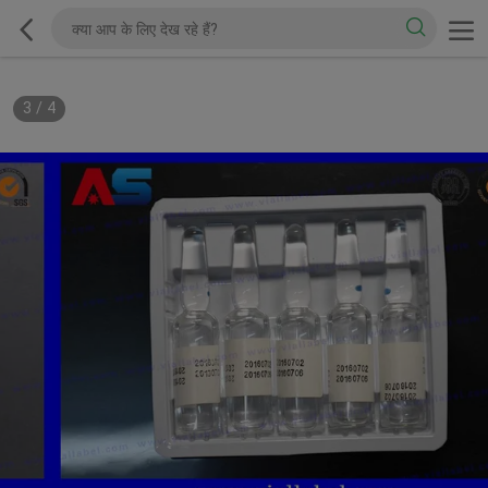
3
/
4