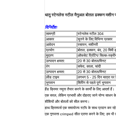
धातु स्टेनलेस स्टील मैनुअल बोतल ढक्कन मशीन 
विनिर्देशः
सामग्री
स्टेनलेस स्टील 304
आकार
चुनने के लिए विभिन्न प्रकार
आवेदन
रसायन, मशीनरी
प्रयोग
बोतल, ढक्कन, बंद, 20 मिमी 
मुद्रण
ऑफसेट प्रिंटिंग/ सिल्क-स्क्रीन 
उत्पादन क्षमता:
20 से 30 बोतल/मिनट
रंग
सफेद, काला, चांदी
उत्पादन क्षमता:
20 से 30 बोतल/मिनट
लीड टाइम
लगभग 5 - 25 दिन मात्रा पर न
भुगतान
शिपिंग से पहले पूर्ण भुगतान
हैंड क्रिमर नमूना तैयार करने के कार्यों के लिए आदर्श हैं।
एक सरल, लेकिन प्रभावी और दोहराए जाने योग्य साधन के
शीशियों और बोतलों को सील करना।
हाथ क्रिमपर्स एक समायोज्य स्टॉप के साथ प्रदान कर रहे 
एक गुणवत्ता crimped सील प्राप्त करने के लिए. हम भी 