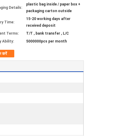
plastic bag inside / paper box +
ging Details:
packaging carton outside
15-20 working days after
ery Time:
received deposit
ent Terms:
T/T , bank transfer , L/C
 Ability:
5000000pcs per month
क करें