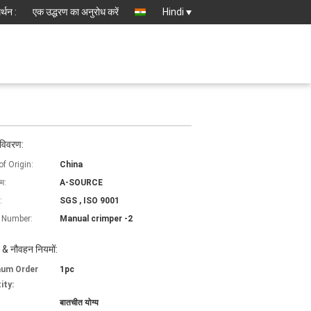
्थन :
एक उद्धरण का अनुरोध करें
Hindi
 विवरण:
of Origin:
China
ाम:
A-SOURCE
:
SGS , ISO 9001
 Number:
Manual crimper -2
 & नौवहन नियमों:
mum Order
1pc
ity:
बातचीत योग्य