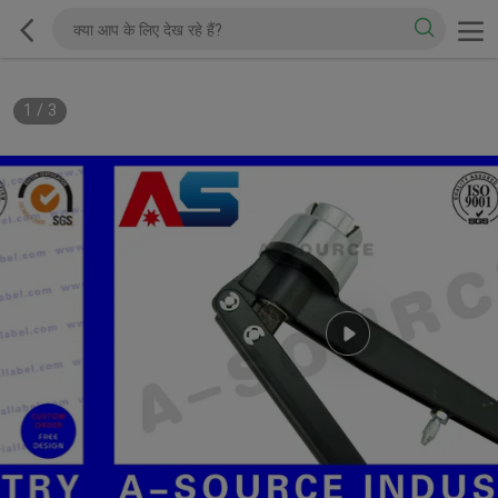
1
/
3