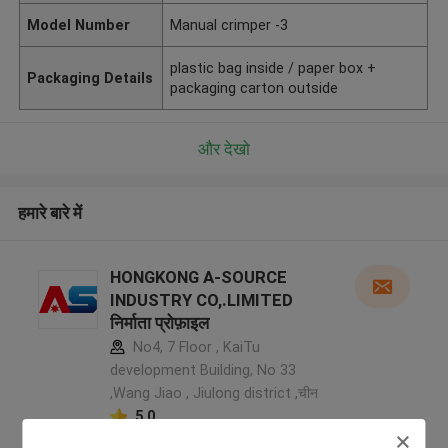
Model Number
Manual crimper -3
plastic bag inside / paper box +
Packaging Details
packaging carton outside
और देखो
हमारे बारे में
HONGKONG A-SOURCE
INDUSTRY CO,.LIMITED
निर्माता प्रोफ़ाइल
No4, 7 Floor , KaiTu
development Building, No 33
,Wang Jiao , Jiulong district ,चीन
5.0
सत्यापित प्रदायक