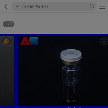
1
/
2