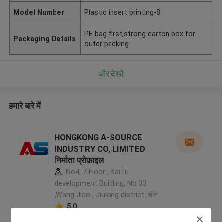
Model Number
Plastic insert printing-8
PE bag first,strong carton box for
Packaging Details
outer packing
और देखो
हमारे बारे में
HONGKONG A-SOURCE
INDUSTRY CO,.LIMITED
निर्माता प्रोफ़ाइल
No4, 7 Floor , KaiTu
development Building, No 33
,Wang Jiao , Jiulong district ,चीन
5.0
सत्यापित प्रदायक