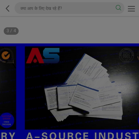
3
/
4