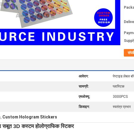
Packa
Deliv
Paym
Supply
संपर्
आवेदन:
पेप्टाइड लेबल बॉ
सामग्री:
प्लास्टिक
एमओक्यू:
3000PCS
डिजाइन:
स्वतंत्र प्रभार
s
Custom Hologram Stickers
,
छाड़ सबूत 3D कस्टम होलोग्राफिक स्टिकर