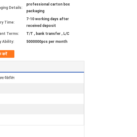
professional carton box
ging Details:
packaging
7-10 working days after
ery Time:
received deposit
ent Terms:
T/T , bank transfer , L/C
 Ability:
5000000pcs per month
क करें
क्स पैकेजिंग