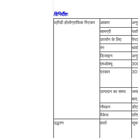
विनिर्देशः
थ्रीडी होलोग्राफिक स्टिकर
आकार
अनु
सामग्री
प्ला
उपयोग के लिए
पेप्
रंग
चांद
डिजाइन
अनु
एमओक्यू
300
प्रकार
3D 
उत्पादन का समय
जमा 
बाद
नौवहन
डीए
पैकेज
पत्ति
उद्धरण
वार्ता
सूच