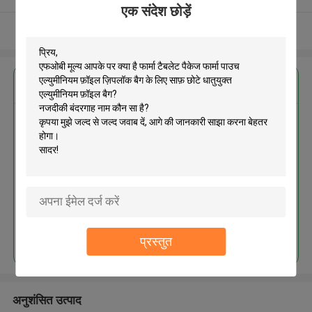
एक संदेश छोड़ें
और देखो
सबसे उत्तम प्रतिदान प्राप्त करें
फार्मा टैबलेट पैकेज फार्मा पाउच एल्युमीनियम
फ़ॉइल ज़िपलॉक बैग के लिए साफ़ छोटे
धातुयुक्त एल्युमीनियम फ़ॉइल बैग
MOQ： 100pcs
जारी रखें
प्रस्तुत
अनुशंसित उत्पाद