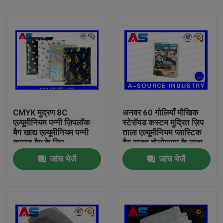
CMYK मुद्रण 8C
अनवर 60 गोलियाँ मौखिक
एल्यूमीनियम पन्नी ज़िपलॉक
स्टेरॉयड कस्टम मुद्रित ज़िप
बैग खाद्य एल्यूमीनियम पन्नी
ताला एल्यूमीनियम प्लास्टिक
कागज बैग के लिए
बैग सुरक्षा होलोग्राम के साथ
मुद्रण
घर
जांच भेजें
जांच भेजें
उत्पादों
हमारे बारे में