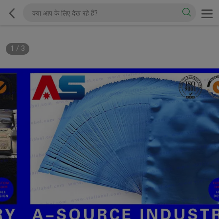
1
/
3