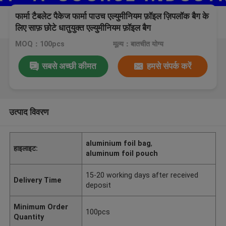
फार्मा टैबलेट पैकेज फार्मा पाउच एल्युमीनियम फ़ॉइल ज़िपलॉक बैग के
लिए साफ़ छोटे धातुयुक्त एल्युमीनियम फ़ॉइल बैग
MOQ：100pcs
मूल्य：बातचीत योग्य
सबसे अच्छी कीमत
हमसे संपर्क करें
उत्पाद विवरण
aluminium foil bag
,
हाइलाइट:
aluminum foil pouch
15-20 working days after received
Delivery Time
deposit
Minimum Order
100pcs
Quantity