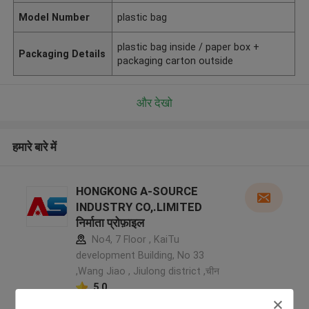
Model Number
plastic bag
plastic bag inside / paper box +
Packaging Details
packaging carton outside
और देखो
हमारे बारे में
HONGKONG A-SOURCE
INDUSTRY CO,.LIMITED
निर्माता प्रोफ़ाइल
No4, 7 Floor , KaiTu
development Building, No 33
,Wang Jiao , Jiulong district ,चीन
5.0
सत्यापित प्रदायक