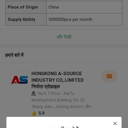
Place of Origin
China
Supply Ability
5000000pcs per month
और देखो
हमारे बारे में
HONGKONG A-SOURCE
INDUSTRY CO,.LIMITED
निर्माता प्रोफ़ाइल
No4, 7 Floor , KaiTu
development Building, No 33
,Wang Jiao , Jiulong district ,चीन
5.0
सत्यापित प्रदायक