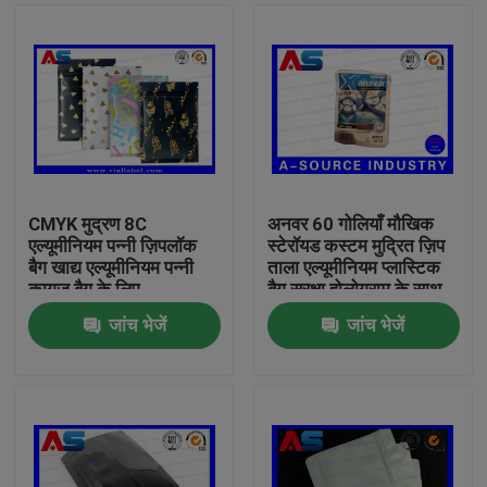
CMYK मुद्रण 8C
अनवर 60 गोलियाँ मौखिक
एल्यूमीनियम पन्नी ज़िपलॉक
स्टेरॉयड कस्टम मुद्रित ज़िप
बैग खाद्य एल्यूमीनियम पन्नी
ताला एल्यूमीनियम प्लास्टिक
कागज बैग के लिए
बैग सुरक्षा होलोग्राम के साथ
मुद्रण
जांच भेजें
जांच भेजें
घर
उत्पादों
हमारे बारे में