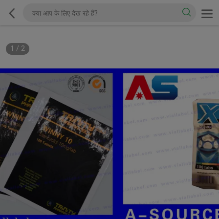
1
/
2