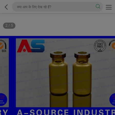
2
/
5