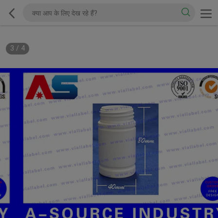
3
/
4