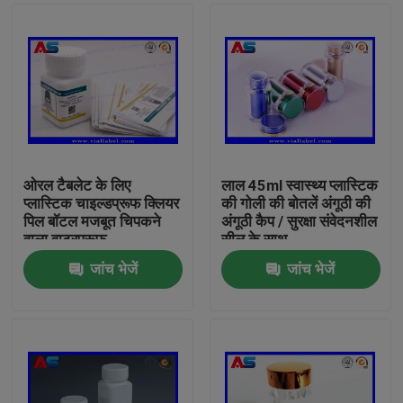
ओरल टैबलेट के लिए
लाल 45ml स्वास्थ्य प्लास्टिक
प्लास्टिक चाइल्डप्रूफ क्लियर
की गोली की बोतलें अंगूठी की
पिल बॉटल मजबूत चिपकने
अंगूठी कैप / सुरक्षा संवेदनशील
वाला वाटरप्रूफ
सील के साथ
जांच भेजें
जांच भेजें
घर
उत्पादों
हमारे बारे में