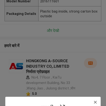
Model Number
2016111601
Plastic bag inside, strong carton box
Packaging Details
outside
और देखो
हमारे बारे में
HONGKONG A-SOURCE
INDUSTRY CO,.LIMITED
निर्माता प्रोफ़ाइल
No4, 7 Floor , KaiTu
development Building, No 33
,Wang Jiao , Jiulong district ,चीन
5.0
सत्यापित प्रदायक