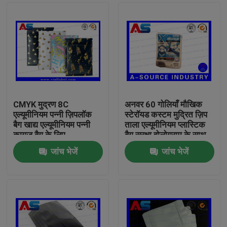
CMYK मुद्रण 8C
अनवर 60 गोलियाँ मौखिक
एल्यूमीनियम पन्नी ज़िपलॉक
स्टेरॉयड कस्टम मुद्रित ज़िप
बैग खाद्य एल्यूमीनियम पन्नी
ताला एल्यूमीनियम प्लास्टिक
कागज बैग के लिए
बैग सुरक्षा होलोग्राम के साथ
मुद्रण
जांच भेजें
जांच भेजें
घर
उत्पादों
हमारे बारे में