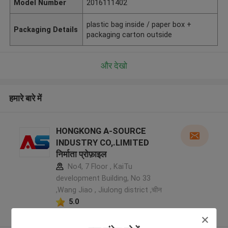
Model Number
2016111402
plastic bag inside / paper box +
Packaging Details
packaging carton outside
और देखो
हमारे बारे में
HONGKONG A-SOURCE
INDUSTRY CO,.LIMITED
निर्माता प्रोफ़ाइल
No4, 7 Floor , KaiTu
development Building, No 33
,Wang Jiao , Jiulong district ,चीन
5.0
सत्यापित प्रदायक