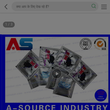
1
/
3