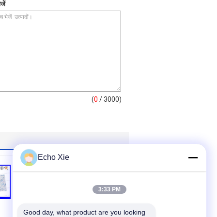
जें
(
0
/ 3000)
Echo Xie
3:33 PM
Good day, what product are you looking 