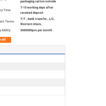
packaging carton outside
7-15 working days after
ery Time:
received deposit
T/T , bank transfer , L/C,
ent Terms:
Western Union,
 Ability:
5000000pcs per month
क करें