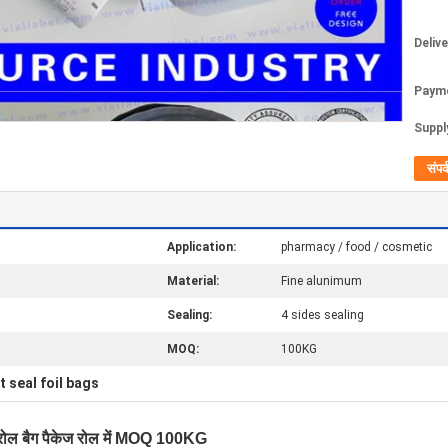
Deliv
Paym
Supply
संपर्
Application:
pharmacy / food / cosmetic
Material:
Fine alunimum
Sealing:
4 sides sealing
MOQ:
100KG
t seal foil bags
 रोल बैग पैकेज रोल में MOQ 100KG