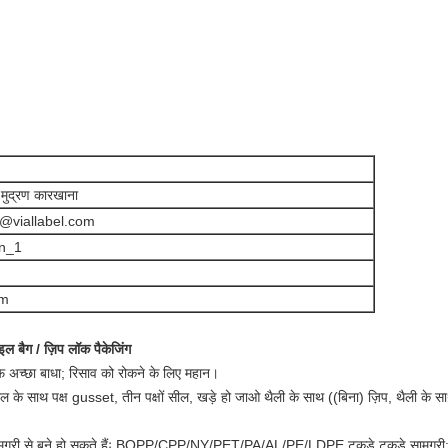
ौ मुद्रण कारखाना
@viallabel.com
in_1
om
इल बैग / ज़िप लॉक पैकेजिंग
अच्छा बाधा; रिसाव को रोकने के लिए महान।
सील के साथ पक्ष gusset, तीन पक्षों सील, खड़े हो जाओ थैली के साथ ((बिना) ज़िप, थैली के
्न सामग्री से बने हो सकते हैंः BOPP/CPP/NY/PET/PA/AL/PE/LDPE टुकड़े टुकड़े सामग्री; ख