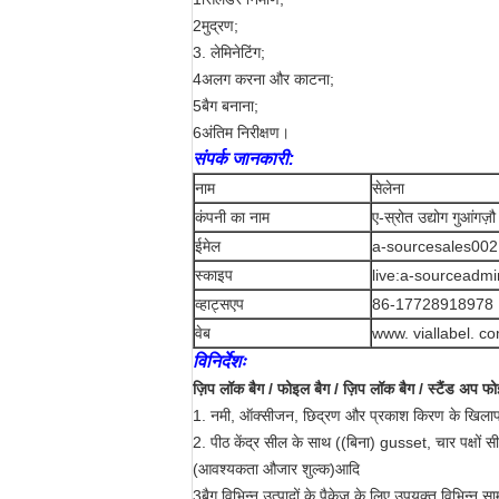
2मुद्रण;
3. लेमिनेटिंग;
4अलग करना और काटना;
5बैग बनाना;
6अंतिम निरीक्षण।
संपर्क जानकारी:
नाम
सेलेना
कंपनी का नाम
ए-स्रोत उद्योग गुआंगज़
ईमेल
a-sourcesales002
स्काइप
live:a-sourceadm
व्हाट्सएप
86-17728918978
वेब
www. viallabel. c
विनिर्देशः
ज़िप लॉक बैग / फोइल बैग / ज़िप लॉक बैग / स्टैंड अप फो
1. नमी, ऑक्सीजन, छिद्रण और प्रकाश किरण के खिलाफ 
2. पीठ केंद्र सील के साथ ((बिना) gusset, चार पक्षों 
(आवश्यकता औजार शुल्क)आदि
3बैग विभिन्न उत्पादों के पैकेज के लिए उपयुक्त विभिन