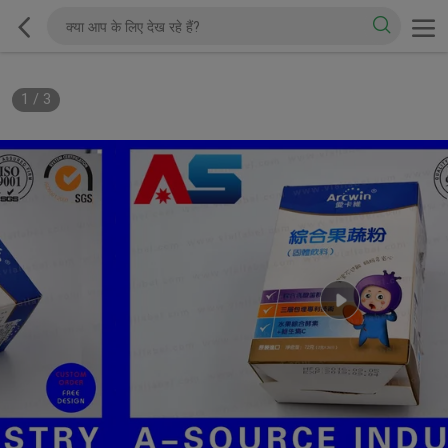
1
/
3