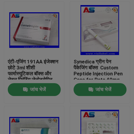
एंटी-एजिंग 191AA इंजेक्शन
Synedica ग्रीन पेन
छोटे 3ml शीशी
पैकेजिंग बॉक्स ️ Custom
फार्मास्युटिकल बॉक्स और
Peptide Injection Pen
लेबल प्रिंटिंग जेनोट्रोपिन
Case for Reta 40mg
पेप्टाइड इंजेक्शन पेन,
जांच भेजें
जांच भेजें
Synedica इंजेक्शन पेन
घर
उत्पादों
हमारे बारे में