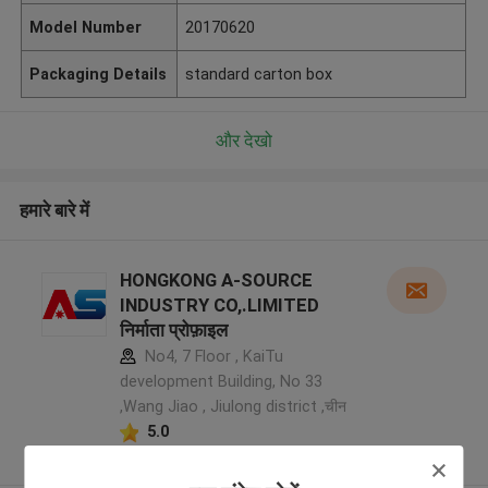
Model Number
20170620
Packaging Details
standard carton box
और देखो
हमारे बारे में
HONGKONG A-SOURCE
INDUSTRY CO,.LIMITED
निर्माता प्रोफ़ाइल
No4, 7 Floor , KaiTu
development Building, No 33
,Wang Jiao , Jiulong district ,चीन
5.0
सत्यापित प्रदायक