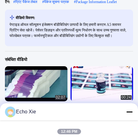
टैग:
#
प्रिंट पैकेज लेबल
#
पैकेज सूचना पत्रक
#
Package Information Leaflet
वीडियो विवरण:
पेप्टाइड ऑयल सॉल्यूशन इंजेक्शन बॉडीबिल्डिंग उत्पादों के लिए हमारी कस्टम A5 फ़्लायर
प्रिंटिंग सेवा खोजें। पेशेवर डिज़ाइन और प्रतिस्पर्धी मूल्य निर्धारण के साथ उच्च गुणवत्ता वाले,
फोल्डेबल पत्रक। फार्मास्युटिकल और बॉडीबिल्डिंग उद्योगों के लिए बिल्कुल सही।
संबंधित वीडियो
02:07
00:24
शीशी लेबल प्रिंटिंग, 10ml लेबल डिज़ाइन,
टिरज़ेपेप्टाइड, रेटेट्रूटाइड, सेमाग्लूटाइड के लिए
Echo Xie
www.viallabel.com
पेप्टाइड 2ml बोतल पैकेज
Steroids Labels Printing
Paper Box
November 11, 2020
September 01, 2025
12:46 PM