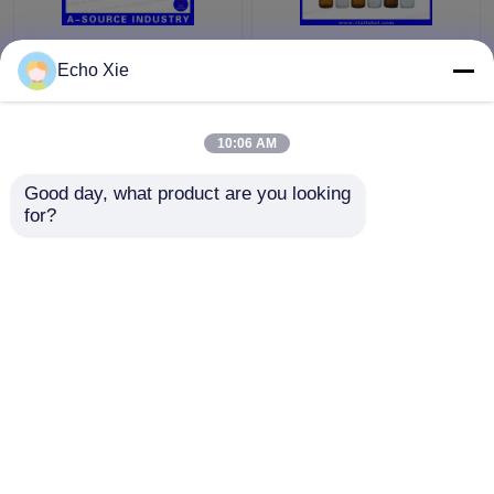
फार्मेसी तेल और तरल पदार्थ
Echo Xie
भंडारण के लिए छोटी कांच की
शीशी 1 मि.ली./2 मि.ली./3
मि.ली./5 मि.ली./10 मि.ली.
10:06 AM
सबसे अच्छी कीमत
सबसे अच्छी कीमत
Good day, what product are you looking 
for?
हमसे संपर्क करें
हमसे संपर्क करें
और देखो
होम
हमारे बारे में
हमसे संपर्क करें
Desktop Site
साइटमैप
Privacy Policy