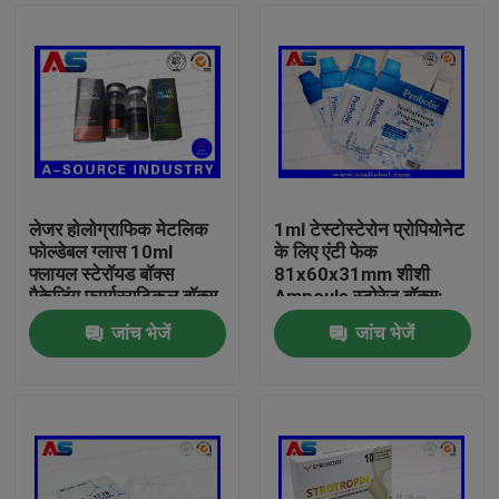
लेजर होलोग्राफिक मेटलिक
1ml टेस्टोस्टेरोन प्रोपियोनेट
फोल्डेबल ग्लास 10ml
के लिए एंटी फेक
फ्लायल स्टेरॉयड बॉक्स
81x60x31mm शीशी
पैकेजिंग फार्मास्यूटिकल बॉक्स
Ampoule स्टोरेज बॉक्स:
लेबल
जांच भेजें
जांच भेजें
घर
उत्पादों
हमारे बारे में