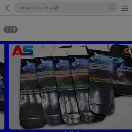
3
/
4