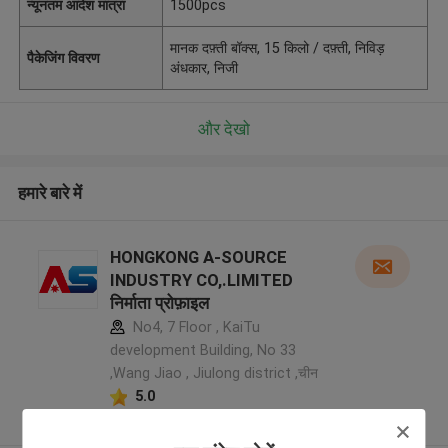
न्यूनतम आदेश मात्रा
1500pcs
मानक दफ़्ती बॉक्स, 15 किलो / दफ़्ती, निविड़
पैकेजिंग विवरण
अंधकार, निजी
और देखो
हमारे बारे में
HONGKONG A-SOURCE
INDUSTRY CO,.LIMITED
निर्माता प्रोफ़ाइल
No4, 7 Floor , KaiTu
development Building, No 33
,Wang Jiao , Jiulong district ,चीन
5.0
सत्यापित प्रदायक