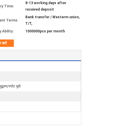
8-13 working days after
ery Time:
received deposit
Bank transfer / Westerm union,
ent Terms:
T/T,
 Ability:
1000000pcs per month
क करें
मुद्भरण/स्पॉट यूवी