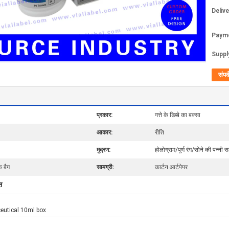
Deliv
Paym
Supply
संपर्
प्रकार:
गत्ते के डिब्बे का बक्सा
आकार:
रीति
मुद्रण:
होलोग्राम/पूर्ण रंग/सोने की पन्नी स
क बैग
सामग्री:
कार्टन आर्टपेपर
स
utical 10ml box