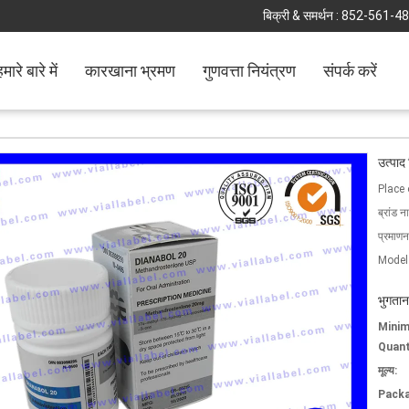
बिक्री & समर्थन :
852-561-4
मारे बारे में
कारखाना भ्रमण
गुणवत्ता नियंत्रण
संपर्क करें
उत्पाद
Place 
ब्रांड न
प्रमाणन
Model
भुगतान
Mini
Quant
मूल्य:
Packa