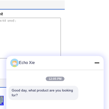
जें
(
0
/ 3000)
Echo Xie
12:05 PM
Good day, what product are you looking 
for?