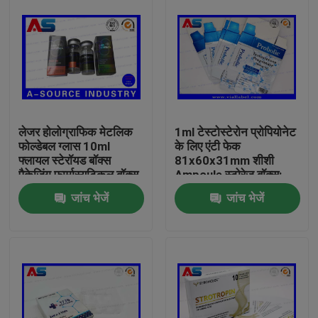
लेजर होलोग्राफिक मेटलिक
1ml टेस्टोस्टेरोन प्रोपियोनेट
फोल्डेबल ग्लास 10ml
के लिए एंटी फेक
फ्लायल स्टेरॉयड बॉक्स
81x60x31mm शीशी
पैकेजिंग फार्मास्यूटिकल बॉक्स
Ampoule स्टोरेज बॉक्स:
लेबल
जांच भेजें
जांच भेजें
घर
उत्पादों
हमारे बारे में