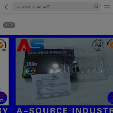
1
/
2