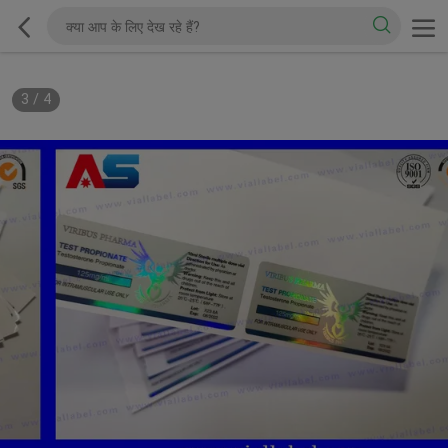
3
/
4