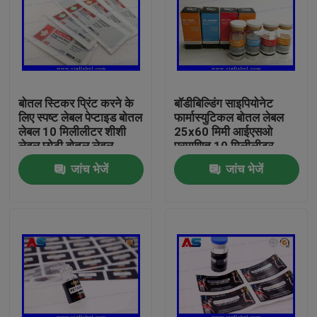
बोतल स्टिकर प्रिंट करने के
बॉडीबिल्डिंग साइपियोनेट
लिए स्पष्ट लेबल पेप्टाइड बोतल
फार्मास्युटिकल बोतल लेबल
लेबल 10 मिलीलीटर शीशी
25x60 मिमी आईएसओ
लेबल छोटी बोतल लेबल
प्रमाणित 10 मिलीलीटर
शीशियों के लिए
जांच भेजें
जांच भेजें
घर
उत्पादों
हमारे बारे में