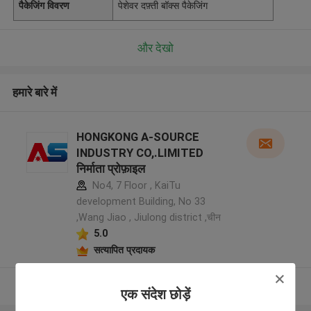
पैकेजिंग विवरण
पेशेवर दफ़्ती बॉक्स पैकेजिंग
और देखो
हमारे बारे में
HONGKONG A-SOURCE
INDUSTRY CO,.LIMITED
निर्माता प्रोफ़ाइल
No4, 7 Floor , KaiTu
development Building, No 33
,Wang Jiao , Jiulong district ,चीन
5.0
सत्यापित प्रदायक
और देखो
एक संदेश छोड़ें