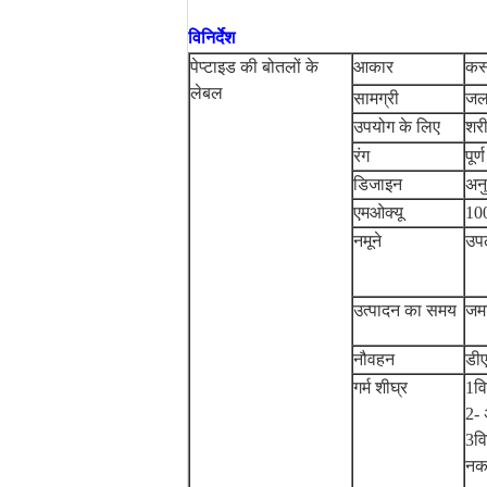
विनिर्देश
पेप्टाइड की बोतलों के
आकार
कस
लेबल
सामग्री
जल
उपयोग के लिए
शरी
रंग
पूर
डिजाइन
अनु
एमओक्यू
10
नमूने
उपल
उत्पादन का समय
जमा
नौवहन
डीए
गर्म शीघ्र
1वि
2- 
3वि
नकल