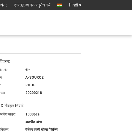
्थन :
एक उद्धरण का अनुरोध करें
Hindi
 विवरण:
के प्लेस:
चीन
ाम:
A-SOURCE
:
ROHS
ख्या:
20200218
 & नौवहन नियमों:
 आदेश मात्रा:
1000pcs
बातचीत योग्य
ग विवरण:
पेशेवर दफ़्ती बॉक्स पैकेजिंग