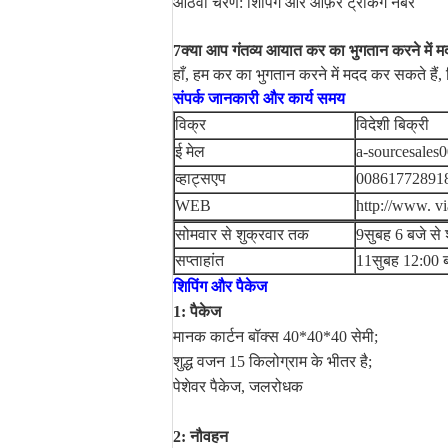
आठवां चरण: शिपिंग और ऑफ़र ट्रैकिंग नंबर
7क्या आप गंतव्य आयात कर का भुगतान करने में म
हाँ, हम कर का भुगतान करने में मदद कर सकते हैं, 
संपर्क जानकारी और कार्य समय
विक्र
विदेशी बिक्री
ई मेल
a-sourcesales
व्हाट्सएप
00861772891
WEB
http://www. vi
सोमवार से शुक्रवार तक
9सुबह 6 बजे से
सप्ताहांत
11सुबह 12:00 
शिपिंग और पैकेज
1: पैकेज
मानक कार्टन बॉक्स 40*40*40 सेमी;
शुद्ध वजन 15 किलोग्राम के भीतर है;
पेशेवर पैकेज, जलरोधक
2: नौवहन