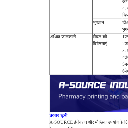
आप 
4. 
चिप
भुगतान
टी/
भुग
अधिक जानकारी
लेबल की
1उच
विशेषताएं
2ज
3.
4ते
5म
6पे
उत्पाद सूची
A-SOURCE इंजेक्शन और मौखिक उपयोग के लिए विभ