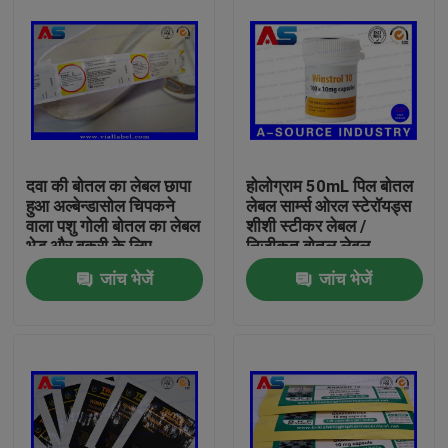
दवा की बोतल का लेबल छापा
होलोग्राम 50mL पिल बोतल
हुआ अल्बेन्डासोल चिपकने
लेबल सार्म्स ओरल स्टेरॉयड्स
वाला पशु गोली बोतल का लेबल
शीशी स्टीकर लेबल /
भेड़ और बकरी के लिए
निजीकृत बोतल लेबल
जांच भेजें
जांच भेजें
घर
उत्पादों
हमारे बारे में