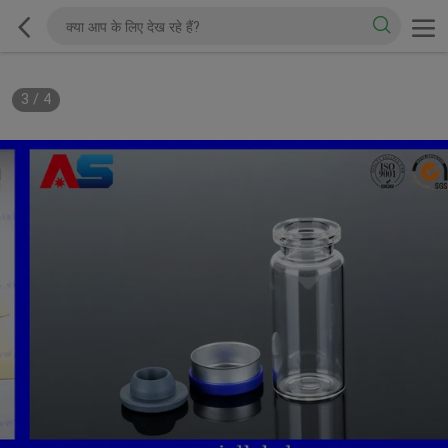
3
/
4