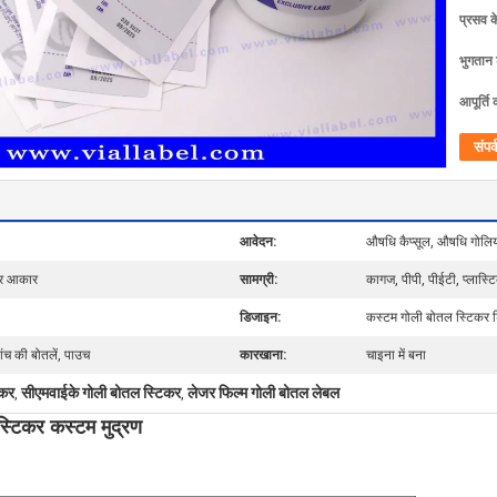
प्रसव 
भुगतान शर
आपूर्ति 
संपर्
आवेदन:
औषधि कैप्सूल, औषधि गोलिय
िकर आकार
सामग्री:
कागज, पीपी, पीईटी, प्लास्टि
डिजाइन:
कस्टम गोली बोतल स्टिकर 
कांच की बोतलें, पाउच
कारखाना:
चाइना में बना
िकर
सीएमवाईके गोली बोतल स्टिकर
लेजर फिल्म गोली बोतल लेबल
,
,
्टिकर कस्टम मुद्रण