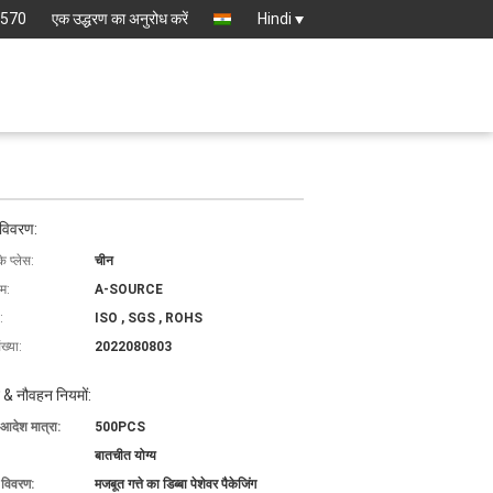
8570
एक उद्धरण का अनुरोध करें
Hindi
 विवरण:
के प्लेस:
चीन
ाम:
A-SOURCE
:
ISO , SGS , ROHS
ख्या:
2022080803
 & नौवहन नियमों:
 आदेश मात्रा:
500PCS
बातचीत योग्य
ग विवरण:
मजबूत गत्ते का डिब्बा पेशेवर पैकेजिंग